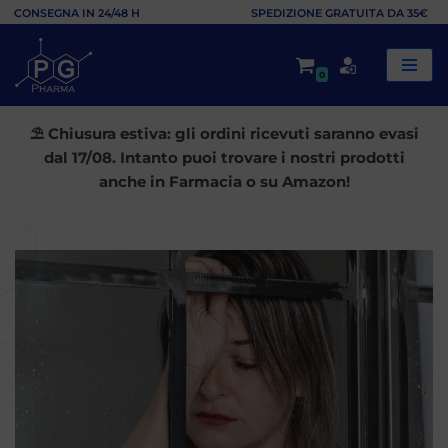
CONSEGNA IN 24/48 H
SPEDIZIONE GRATUITA DA 35€
Vai
0
al
contenuto
⛱️ Chiusura estiva: gli ordini ricevuti saranno evasi
dal 17/08. Intanto puoi trovare i nostri prodotti
anche in Farmacia o su Amazon!