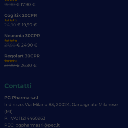
19,90
€
17,90
€
Valutato
4.72
su
5
Cogitix 20CPR
24,90
€
19,90
€
Valutato
4.61
su
5
Neurania 30CPR
27,90
€
24,90
€
Valutato
4.73
su
5
Regolart 30CPR
31,90
€
26,90
€
Valutato
4.52
su
5
Contatti
PG Pharma s.r.l
Indirizzo: Via Milano 83, 20024, Garbagnate Milanese
(MI)
P. IVA: 11214460963
PEC: pgpharmasrl@pec.it