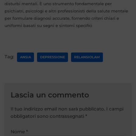
disturbi mentali. È uno strumento fondamentale per
psichiatri, psicologi e altri professionisti della salute mentale
per formulare diagnosi accurate, fornendo criteri chiari e
uniformi basati su segni e sintomi specifici
Tag:
ANSIA
DEPRESSIONE
RELANSIOLAM
Lascia un commento
Il tuo indirizzo email non sarà pubblicato.
A
I campi
obbligatori sono contrassegnati
lt
*
e
r
Nome
*