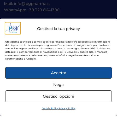
Mail: info@pgpharma.it
WhatsApp: +39 329 8641390
Risorse utili
Gestisci la tua privacy
FAQ – Domande Frequenti
Utilizziamo tecnologie come i cookie per memorizzare e/o accedere alle informazioni
Recesso / Reso Prodotti
del dispositivo. Lo facciamo per migliorare l'esperienza di navigazione e per mostrare
annunci (non) personalizzati. Il consenso a queste tecnologie ci consentirà di elaborare
Cookie Policy (UE)
dati quali il comportamento di navigazione o gli ID univoci su questo sito. Il mancato
consenso o la revoca del consenso possono influire negativamente su alcune
caratteristiche e funzioni.
Termini e condizioni d’uso
Privacy Policy
Accetta
Lavora con noi
Nega
Gestisci opzioni
Cookie Policy
Privacy Policy