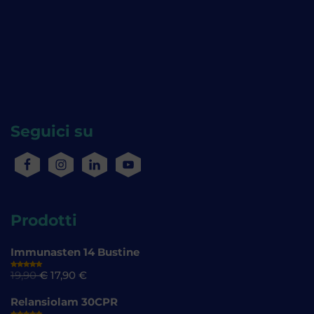
Seguici su
Prodotti
Immunasten 14 Bustine
19,90
€
17,90
€
Valutato
4.77
su 5
Relansiolam 30CPR