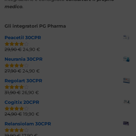
medico
.
Gli integratori PG Pharma
Peacetil 30CPR
29,90
€
24,90
€
Valutato
4.66
su
Neurania 30CPR
5
27,90
€
24,90
€
Valutato
4.73
su 5
Regolart 30CPR
31,90
€
26,90
€
Valutato
4.52
su
Cogitix 20CPR
5
24,90
€
19,90
€
Valutato
4.61
su
Relansiolam 30CPR
5
19,90
€
17,90
€