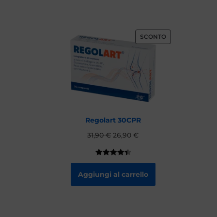
SCONTO
Regolart 30CPR
31,90
€
26,90
€
Valutato
82
4.52
su
Aggiungi al carrello
5 su
base di
recension
i