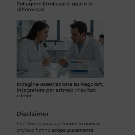
Collagene Idrolizzato: qual è la
differenza?
Indagine osservazione su Regolart,
integratore per artrosi: i risultati
clinici
Disclaimer
Le informazioni contenute in questo
articolo hanno
scopo puramente