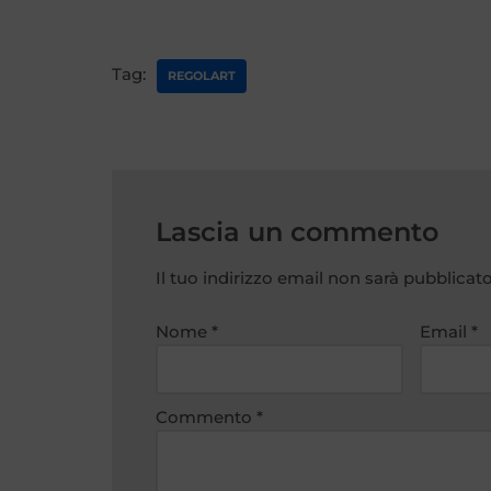
Tag:
REGOLART
Lascia un commento
Il tuo indirizzo email non sarà pubblicato
A
lt
e
Nome
*
Email
*
r
n
a
Commento
*
ti
v
e