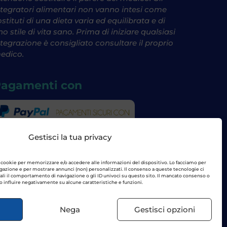
ntegratori alimentari non vanno intesi come
ostituti di una dieta varia ed equilibrata e di
no stile di vita sano. Prima di iniziare qualsiasi
ntegrazione è consigliato consultare il proprio
edico.
agamenti con
Gestisci la tua privacy
cookie per memorizzare e/o accedere alle informazioni del dispositivo. Lo facciamo per
igazione e per mostrare annunci (non) personalizzati. Il consenso a queste tecnologie ci
uali il comportamento di navigazione o gli ID univoci su questo sito. Il mancato consenso o
 influire negativamente su alcune caratteristiche e funzioni.
Nega
Gestisci opzioni