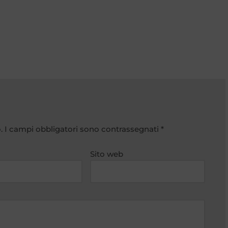
.
I campi obbligatori sono contrassegnati
*
Sito web