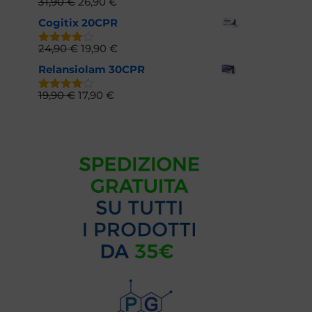
31,90
€
26,90
€
Valutato
4.52
su
Cogitix 20CPR
5
24,90
€
19,90
€
Valutato
4.61
su
Relansiolam 30CPR
5
19,90
€
17,90
€
Valutato
4.72
su 5