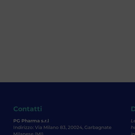
Contatti
D
PG Pharma s.r.l
L
Indirizzo: Via Milano 83, 20024, Garbagnate
h
Milanese (MI)
i