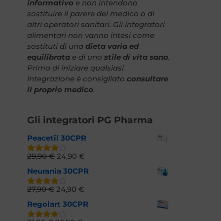
informativo
e non intendono
sostituire il parere del medico o di
altri operatori sanitari. Gli integratori
alimentari non vanno intesi come
sostituti di una
dieta varia ed
equilibrata
e di uno
stile di vita sano
.
Prima di iniziare qualsiasi
integrazione è consigliato
consultare
il proprio medico
.
Gli integratori PG Pharma
Peacetil 30CPR
29,90
€
24,90
€
Valutato
4.66
su
Neurania 30CPR
5
27,90
€
24,90
€
Valutato
4.73
su 5
Regolart 30CPR