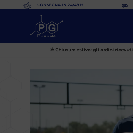
CONSEGNA IN 24/48 H
Vai
al
contenuto
⛱️ Chiusura estiva: gli ordini ricevu