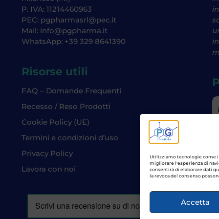
P. IVA: 11214460963
i
PEC: pgpharmasrl@pec.it
s
Mail: info@pgpharma.it
u
WhatsApp: +39 329 8641390
i
m
Risorse utili
P
FAQ – Domande Frequenti
Recesso / Reso Prodotti
Cookie Policy (UE)
Termini e condizioni d’uso
Privacy Policy
Utilizziamo tecnologie come i 
migliorare l'esperienza di nav
Lavora con noi
consentirà di elaborare dati q
la revoca del consenso possono
Accetta