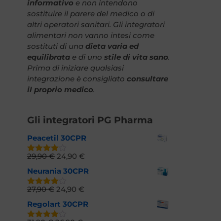
informativo
e non intendono
sostituire il parere del medico o di
altri operatori sanitari. Gli integratori
alimentari non vanno intesi come
sostituti di una
dieta varia ed
equilibrata
e di uno
stile di vita sano
.
Prima di iniziare qualsiasi
integrazione è consigliato
consultare
il proprio medico
.
Gli integratori PG Pharma
Peacetil 30CPR
29,90
€
24,90
€
Valutato
4.66
su
Neurania 30CPR
5
27,90
€
24,90
€
Valutato
4.73
su 5
Regolart 30CPR