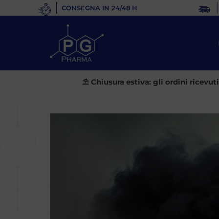
CONSEGNA IN 24/48 H
Vai
al
contenuto
⛱️ Chiusura estiva: gli ordini ricevu