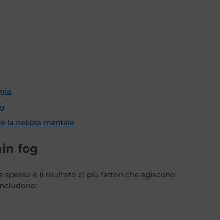
lgia
og
are la nebbia mentale
ain fog
 e spesso è il risultato di più fattori che agiscono
ncludono: