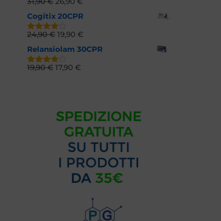
31,90
€
26,90
€
Valutato
4.52
su
Cogitix 20CPR
5
24,90
€
19,90
€
Valutato
4.61
su
Relansiolam 30CPR
5
19,90
€
17,90
€
Valutato
4.72
su 5