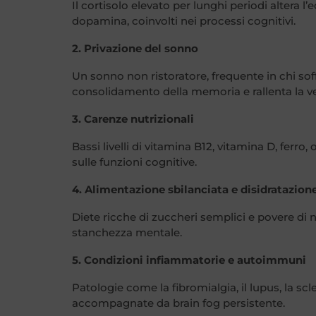
Il cortisolo elevato per lunghi periodi altera l
dopamina, coinvolti nei processi cognitivi.
2. Privazione del sonno
Un sonno non ristoratore, frequente in chi sof
consolidamento della memoria e rallenta la ve
3. Carenze nutrizionali
Bassi livelli di vitamina B12, vitamina D, ferr
sulle funzioni cognitive.
4. Alimentazione sbilanciata e disidratazion
Diete ricche di zuccheri semplici e povere di 
stanchezza mentale.
5. Condizioni infiammatorie e autoimmuni
Patologie come la fibromialgia, il lupus, la sc
accompagnate da brain fog persistente.