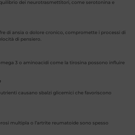
’equilibrio dei neurotrasmettitori, come serotonina e
fre di ansia o dolore cronico, compromette i processi di
locità di pensiero.
o, omega 3 o aminoacidi come la tirosina possono influire
e
nutrienti causano sbalzi glicemici che favoriscono
lerosi multipla o l’artrite reumatoide sono spesso