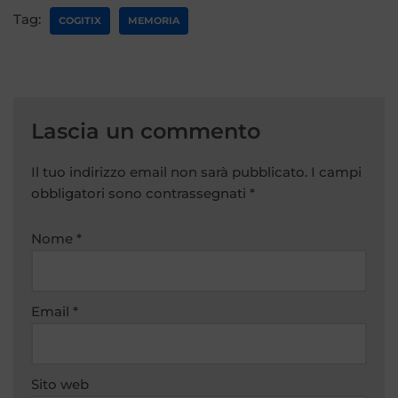
Tag:
COGITIX
MEMORIA
Lascia un commento
Il tuo indirizzo email non sarà pubblicato.
A
I campi
obbligatori sono contrassegnati
lt
*
e
r
Nome
*
n
a
ti
Email
*
v
e
:
Sito web