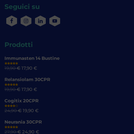
Seguici su
Prodotti
Immunasten 14 Bustine
19,90
€
17,90
€
Valutato
4.77
su 5
Relansiolam 30CPR
19,90
€
17,90
€
Valutato
4.72
su
5
Cogitix 20CPR
24,90
€
19,90
€
Valutato
4.61
su
5
Neurania 30CPR
27,90
€
24,90
€
Valutato
4.73
su